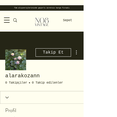
Tüm alışverişlerinizde geçerli ücretsiz kargo fırsatı
Sepet
Diğer Eylemler
Takip Et
alarakozann
0 Takipçiler
0 Takip edilenler
Profil